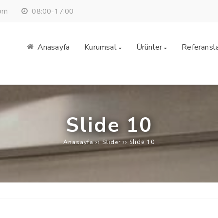
08:00-17:00
om
Anasayfa
Kurumsal
Ürünler
Referansl
Slide 10
››
››
Slide 10
Anasayfa
Slider