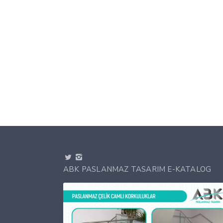
ABK PASLANMAZ TASARIM E-KATALOG