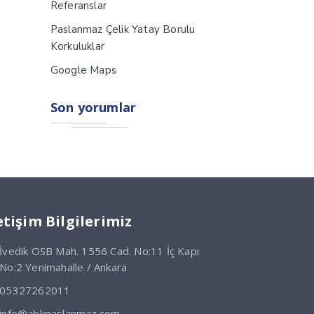
Referanslar
Paslanmaz Çelik Yatay Borulu
Korkuluklar
Google Maps
Son yorumlar
etişim Bilgilerimiz
İvedik OSB Mah. 1556 Cad. No:11 İç Kapı
No:2 Yenimahalle / Ankara
05327262011
info@abkpaslanmaz.com