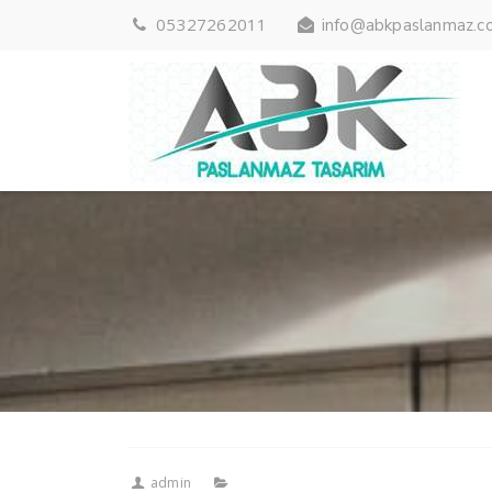
05327262011
info@abkpaslanmaz.c
admin