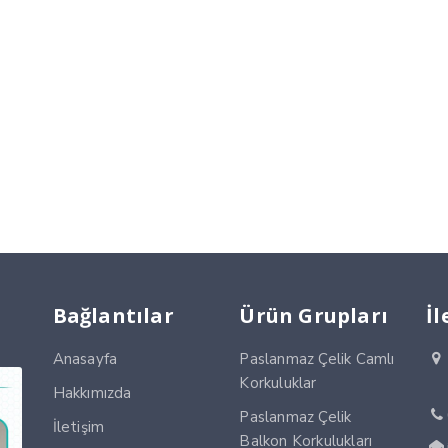
Bağlantılar
Ürün Grupları
İl
Anasayfa
Paslanmaz Çelik Camlı
Korkuluklar
Hakkımızda
Paslanmaz Çelik
İletişim
Balkon Korkulukları